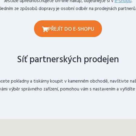
Jestliže upřednostňujete on-line nákup, objednejte si v
e-shopu
.
Jedním ze způsobů dopravy je osobní odběr na prodejnách partnerů
PŘEJÍT DO E-SHOPU
Síť partnerských prodejen
hcete pokladny a tiskárny koupit v kamenném obchodě, navštivte naš
vámi výběr správného zařízení, pomohou vám s nastavením a vyřídíte u