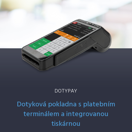
DOTYPAY
Dotyková pokladna s platebním
terminálem a integrovanou
tiskárnou