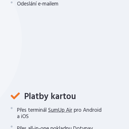
Odeslání e-mailem
Platby kartou
Přes terminál
SumUp Air
pro Android
a iOS
Přes all-in-one pokladnu
Dotypay