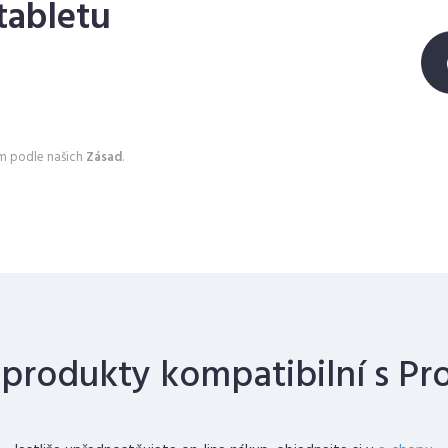
tabletu
ím podle našich
Zásad
.
produkty kompatibilní s Pr