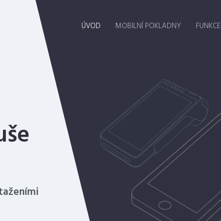
ÚVOD
MOBILNÍ POKLADNY
FUNKCE
ÚVOD
MOBILNÍ POKLADNY
uše
staženími