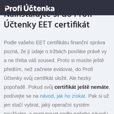
Nainstalujte si do Profi
Účtenky EET certifikát
Podle vašeho EET certifikátu finanční správa
pozná, že jí údaje o tržbách posíláte právě vy
a ne třeba váš soused. Proto si musíte ještě
předtím, než začnete evidovat, do Profi
Účtenky svůj certifikát uložit. Ale hezky
popořadě. Pokud svůj
certifikát ještě nemáte
,
podívejte se na
návod, jak ho získat
. Pak si už
jen stačí vybrat, jaký operační systém
používáte, a postupovat podle našeho návodu.