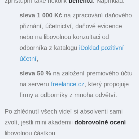
zpřístupní také několik
benefitů
. Například:
sleva 1 000 Kč
na zpracování daňového
přiznání, účetnictví, daňové evidence
nebo na libovolnou konzultaci od
odborníka z katalogu
iDoklad pozitivní
účetní
,
sleva 50 %
na založení premiového účtu
na serveru
freelance.cz
, který propojuje
firmy a odborníky z mnoha odvětví.
Po zhlédnutí všech videí si absolventi sami
zvolí, jestli mini akademii
dobrovolně ocení
libovolnou částkou.