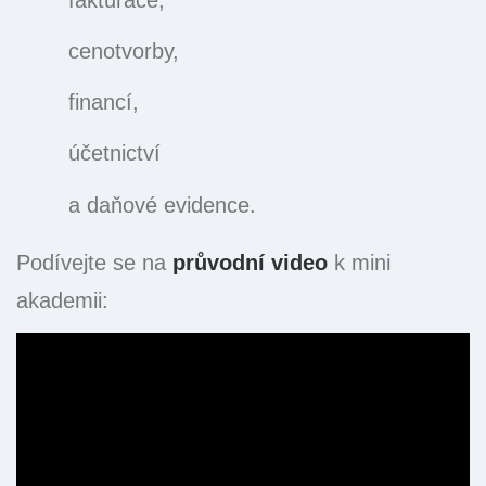
cenotvorby,
financí,
účetnictví
a daňové evidence.
Podívejte se na
průvodní video
k mini
akademii: