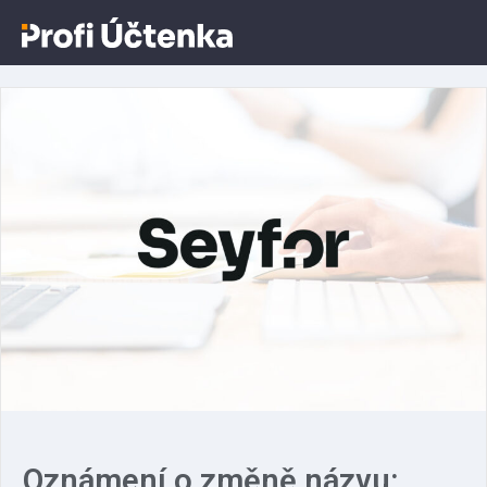
Aktuálně o Profiúčtence
Oznámení o změně názvu: