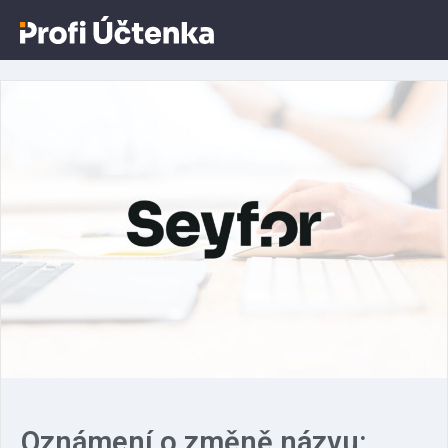
Aktuálně o Profiúčtence
Oznámení o změně názvu: